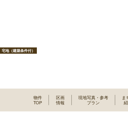
宅地（建築条件付）
物件
区画
現地写真・参考
ま
TOP
情報
プラン