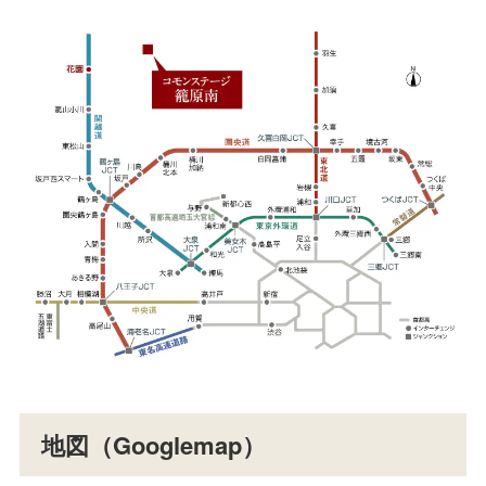
地図（Googlemap）