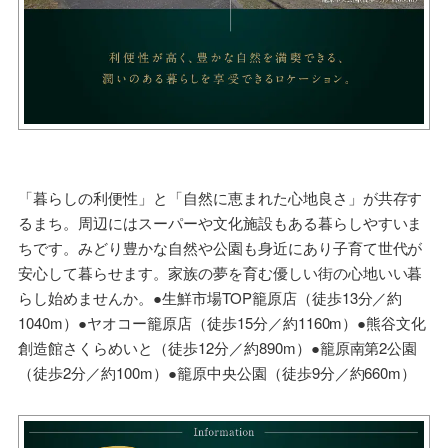
「暮らしの利便性」と「自然に恵まれた心地良さ」が共存す
るまち。周辺にはスーパーや文化施設もある暮らしやすいま
ちです。みどり豊かな自然や公園も身近にあり子育て世代が
安心して暮らせます。家族の夢を育む優しい街の心地いい暮
らし始めませんか。●生鮮市場TOP籠原店（徒歩13分／約
1040m）●ヤオコー籠原店（徒歩15分／約1160m）●熊谷文化
創造館さくらめいと（徒歩12分／約890m）●籠原南第2公園
（徒歩2分／約100m）●籠原中央公園（徒歩9分／約660m）