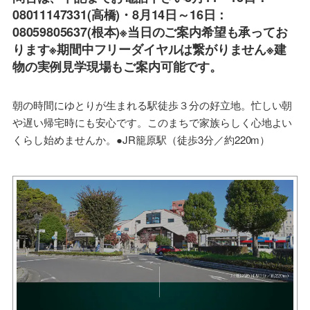
08011147331(高橋)・8月14日～16日：
08059805637(根本)※当日のご案内希望も承ってお
ります※期間中フリーダイヤルは繋がりません※建
物の実例見学現場もご案内可能です。
朝の時間にゆとりが生まれる駅徒歩３分の好立地。忙しい朝
や遅い帰宅時にも安心です。このまちで家族らしく心地よい
くらし始めませんか。●JR籠原駅（徒歩3分／約220m）