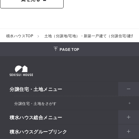
積水ハウスTOP
土地（分譲地/宅地）・新築一戸建て（分譲住宅/建売
PAGE TOP
分譲住宅・土地メニュー
分譲住宅・土地をさがす
積水ハウス総合メニュー
エリアからさがす
積水ハウスグループリンク
北海道・東北
住まい
市区町村からさがす