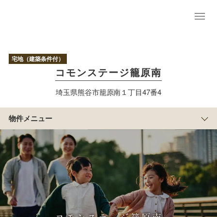
物
件
TO
宅地（建築条件付）
P
コモンステージ籠原南
区
画
埼玉県熊谷市籠原南１丁目47番4
情
報
現地写真＆積水ハウスのまち
物件メニュー
づくり
アクセス/周辺
マップ
まち
の紹
介
すまい
づくり
物
件
概
要