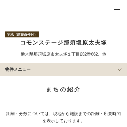
物
件
TO
宅地（建築条件付）
P
コモンステージ那須塩原太夫塚
区
画
栃木県那須塩原市太夫塚１丁目232番662、他
情
報
まち
物件メニュー
の紹
介
アクセス/周辺
マップ
まちの紹介
現地写真＆積水ハウスのまち
づくり
物
件
概
距離・分数については、現地から施設までの距離・所要時間
要
を表示しております。
すまい
づくり