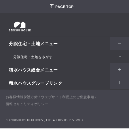
PAGE TOP
分譲住宅・土地メニュー
分譲住宅・土地をさがす
積水ハウス総合メニュー
エリアからさがす
積水ハウスグループリンク
北海道・東北
住まい
市区町村からさがす
関東甲信越
土地活用
北海道
戸建住宅
お客様情報保護方針
積水ハウスサポートプラス
ウェブサイト利用上のご留意事項
沿線・駅からさがす
情報セキュリティポリシー
東海・北陸
法人・行政のお客さま
首都圏
賃貸住宅経営（シャーメゾン）
青森
分譲住宅・土地
積水ハウス不動産ホールディングス株式会社
通勤・通学時間からさがす​
COPYRIGHT©SEKISUI HOUSE, LTD. ALL RIGHTS RESERVED.
関西
開発事業
愛知
企業・行政向け不動産活用（CRE・PRE）
東京
保育所・教育支援施設
岩手
分譲マンション（グランドメゾン）
積水ハウスリフォーム
地図からさがす​