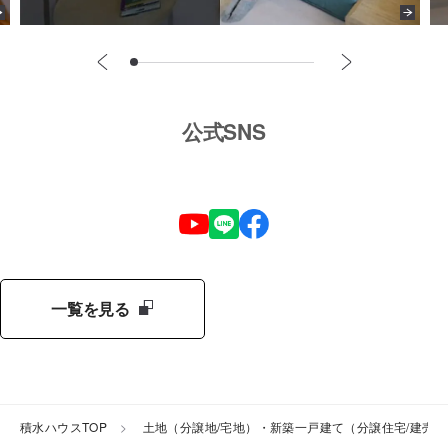
公式SNS
一覧を見る
積水ハウスTOP
土地（分譲地/宅地）・新築一戸建て（分譲住宅/建売