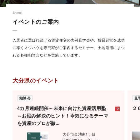
Event
イベントのご案内
入居者に選ばれ続ける賃貸住宅の実例見学会や、賃貸経営を成功
に導くノウハウを専門家がご案内するセミナー、土地活用にまつ
わる各種相談会などを実施しています。
大分県のイベント
相談会
見
4カ月連続開催～未来に向けた資産活用塾
２
～お悩み解決のヒント！今気になるテーマ
を資産のプロが徹...
大分市金池南1丁目
2026/08/21（金） 〜