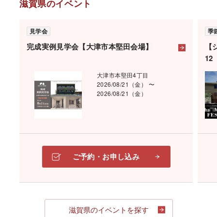
滋賀県のイベント
見学会
季
完成実例見学会【大津市本堅田会場】
【
1
大津市本堅田4丁目
2026/08/21（金） 〜
2026/08/21（金）
ご予約・お申し込み
滋賀県のイベントを探す