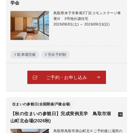
学会
鳥取県米子市車尾3丁目コモンステージ車
尾Ⅳ 3号地分譲住宅
2026/08/01(土) ～ 2026/09/13(日)
# 駐車場完備
# 完全予約制
ご予約・お申し込み
住まいの参観日(全国開催/戸建会場)
【秋の住まいの参観日】完成実例見学 鳥取市湖
山町北会場(2026秋)
鳥取県鳥取市湖山町北※ご予約後に場所の