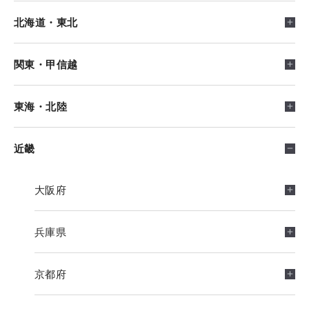
北海道・東北
北海道
関東・甲信越
青森県
東京都
東海・北陸
岩手県
神奈川県
愛知県
近畿
所在地
宮城県
埼玉県
岐阜県
大阪府
中野区本町2-2-2 YSビル3F
アクセスマップ
所在地
所在地
所在地
営業時間
秋田県
千葉県
静岡県
兵庫県
盛岡市本宮1-3-12（2F)
海老名市扇町12-18 （グランドレジデンスUCHIYAMAⅠ3F）
名古屋市守山区藪田町1504
09:00〜18:00
アクセスマップ
アクセスマップ
アクセスマップ
所在地
所在地
所在地
定休日
営業時間
営業時間
営業時間
山形県
茨城県
三重県
京都府
仙台市泉区明通3丁目15-2(2F)
川越市脇田本町15-21 （KJ3ビル6F）
堺市北区長曽根町3047番地12
火曜・水曜・祝日・GW・お盆・年末年始
09:00〜18:00
09:00〜18:00
09:00〜18:00
アクセスマップ
アクセスマップ
アクセスマップ
所在地
所在地
所在地
定休日
定休日
定休日