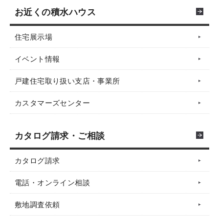
09:00〜18:00
営業時間
鳥取県
愛媛県
佐賀県
岡山市北区大元駅前3-50
お近くの積水ハウス
所在地
定休日
09:00〜18:00
東京都渋谷区代々木2－1－1 （新宿マインズタワー23階）
アクセスマップ
火曜・水曜・祝日、ＧＷ・お盆・年末年始
所在地
所在地
所在地
定休日
営業時間
住宅展示場
アクセスマップ
島根県
高知県
長崎県
山口市小郡下郷2227番地4
高松市林町2539-15
大野城市仲畑1丁目3番20号
火曜・水曜・祝日、ＧＷ・お盆・年末年始
09:00〜18:00
営業時間
アクセスマップ
アクセスマップ
アクセスマップ
イベント情報
所在地
09:00〜18:00
定休日
営業時間
営業時間
営業時間
熊本県
小城市三日月町織島2227-1
火曜・水曜・祝日、ＧＷ・お盆・年末年始
所在地
定休日
09:00〜18:00
09:00〜18:00
09:00〜18:00
戸建住宅取り扱い支店・事業所
大阪市北区大淀中1-1-93 （梅田スカイビルガーデンシックス4F）
土曜日、日曜日、祝日 （RC造物件のみ対応）
アクセスマップ
定休日
定休日
定休日
営業時間
アクセスマップ
大分県
火曜・水曜・祝日、GW・お盆・年末年始
火曜・水曜・祝日、ＧＷ・お盆・年末年始
火曜・水曜・祝日、ＧＷ・お盆・年末年始
カスタマーズセンター
09:00〜18:00
営業時間
所在地
09:00〜18:00
定休日
宮崎県
熊本市南区出仲間9丁目7-10
火曜・水曜・祝日、ＧＷ・お盆・年末年始
定休日
カタログ請求・ご相談
毎週土曜日・日曜日 及び 祝日 （特殊建築物のみ対応）
アクセスマップ
営業時間
鹿児島県
カタログ請求
09:00〜18:00
定休日
電話・オンライン相談
火曜・水曜・祝日、GW・お盆・年末年始
敷地調査依頼