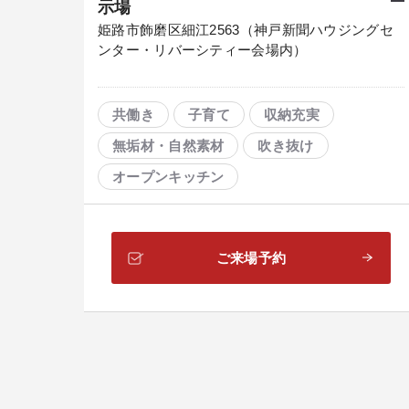
示場
姫路市飾磨区細江2563（神戸新聞ハウジングセ
ンター・リバーシティー会場内）
共働き
子育て
収納充実
無垢材・自然素材
吹き抜け
オープンキッチン
ホームシアター・音楽室
大空間リビング
家事コーナー
ご来場予約
ＩｏＴ