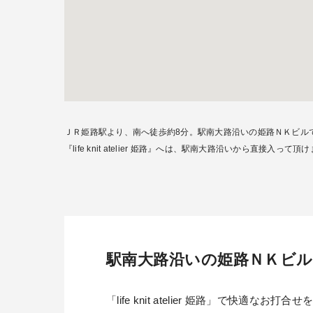
ＪＲ姫路駅より、南へ徒歩約8分。駅南大路沿いの姫路ＮＫビル
『life knit atelier 姫路』へは、駅南大路沿いから直接入って頂
駅南大路沿いの姫路ＮＫビル１Ｆに「
「life knit atelier 姫路」