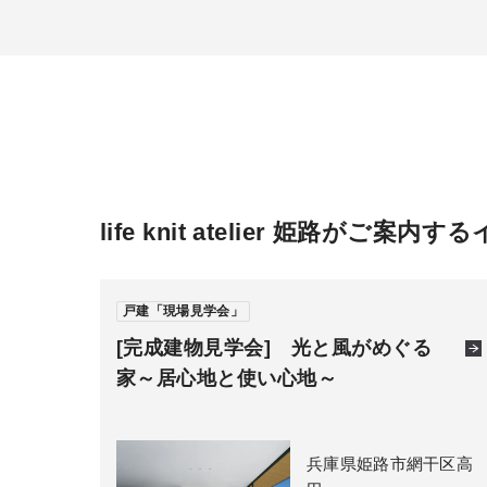
life knit atelier 姫路がご案内
戸建「現場見学会」
[完成建物見学会] 光と風がめぐる
家～居心地と使い心地～
兵庫県姫路市網干区高