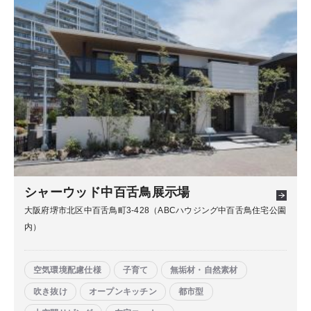
シャーウッド中百舌鳥展示場
大阪府堺市北区中百舌鳥町3-428（ABCハウジング中百舌鳥住宅公園
内）
空気環境配慮仕様
子育て
無垢材・自然素材
吹き抜け
オープンキッチン
都市型