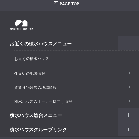
PAGE TOP
お近くの積水ハウスメニュー
お近くの積水ハウス
住まいの地域情報
賃貸住宅経営の地域情報
イベント情報
積水ハウスのオーナー様向け情報
イベント情報
住宅展示場・ショールーム情報
積水ハウス総合メニュー
カスタマーズセンター
支店・事業所情報
分譲住宅・土地
積水ハウスグループリンク
住まい
リフォーム
賃貸住宅経営（シャーメゾン）
支店・事業所情報