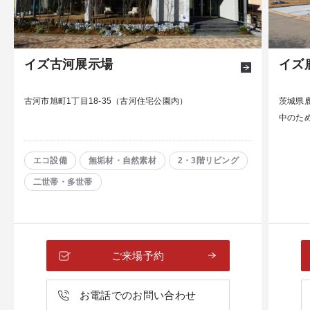
イズ古河展示場
イズ
古河市旭町1丁目18-35（古河住宅公園内）
茨城県鹿
中のた
エコ設備
無垢材・自然素材
2・3階リビング
二世帯・多世帯
ご来場予約
お電話でのお問い合わせ