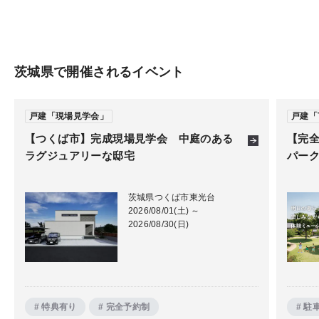
茨城県で開催されるイベント
戸建「現場見学会」
戸建「T
【つくば市】完成現場見学会 中庭のある
【完
ラグジュアリーな邸宅
パー
茨城県つくば市東光台
2026/08/01(土) ～
2026/08/30(日)
# 特典有り
# 完全予約制
# 駐