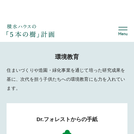
ネ
イ
チ
ャ
ー
・
ポ
ジ
テ
環境教育
ィ
ブ
方
住まいづくりや造園・緑化事業を通じて培った研究成果を
法
基に、次代を担う子供たちへの環境教育にも力を入れてい
論
ます。
環
境
教
育
Dr.フォレストからの手紙