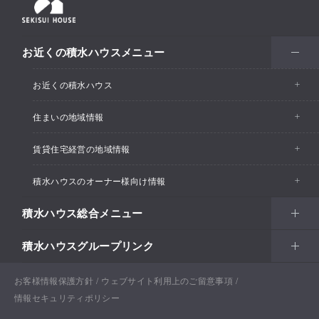
お近くの積水ハウスメニュー
お近くの積水ハウス
住まいの地域情報
お近くの積水ハウストップ
賃貸住宅経営の地域情報
イベント情報
積水ハウスのオーナー様向け情報
イベント情報
住宅展示場・ショールーム情報
積水ハウス総合メニュー
カスタマーズセンター
支店・事業所情報
分譲住宅・土地
積水ハウスグループリンク
住まい
リフォーム
賃貸住宅経営（シャーメゾン）
支店・事業所情報
土地活用
戸建住宅
お客様情報保護方針
積水ハウス ノイエ株式会社
ウェブサイト利用上のご留意事項
Netオーナーズクラブ
土地活用
戸建住宅
情報セキュリティポリシー
法人・行政のお客さま
賃貸住宅経営（シャーメゾン）
分譲住宅・土地
積水ハウス不動産グループ