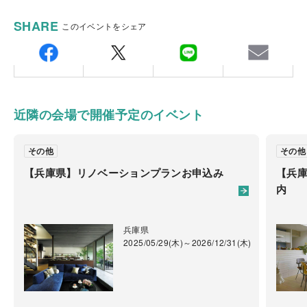
■点検日は月･木･金･土（祝日除く）です
積水ハウスリフォーム株式会社 神戸営業所
SHARE
このイベントをシェア
〒650-0044
会場
兵庫県神戸市中央区東川崎町1-3-3 神戸ハーバーラン
兵庫県
ドセンタービル11階
※オーナー様のご自宅まで伺います
担当：各営業担当
近隣の会場で開催予定のイベント
TEL.
078-367-7088
FAX.078-361-8777
備考：毎週火曜日・水曜日・祝日は定休日です。
ご注意
その他
その他
※定休日に頂いたお問い合わせ・ご予約のお返事は翌
■完全予約制です。
【兵庫県】リノベーションプランお申込み
【兵
営業日以降のご案内になります。
ご予約・ご質問等ございましたらお問い合わせ下さ
内
い。
兵庫県
2025/05/29(木)～2026/12/31(木)