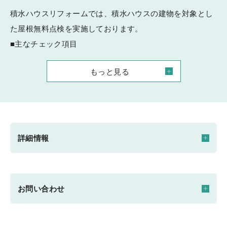
積水ハウスリフォームでは、積水ハウスの建物を対象とし
た屋根無料点検を実施しております。
■主なチェック項目
・屋根診断（ 屋根の状況確認 ）
もっと見る
・外装診断（ 外壁及び目地の劣化 ）
・防水診断（ 屋上屋根防水・バルコニー防水 ）
所要時間は1時間程度です。後日、報告書を作成し内容を
お伝えいたします。
詳細情報
近年、地球温暖化による台風の大型化や記録的な豪雨が多
発し、瓦の飛散やズレ・雨漏れが増加しております。
被害を未然に防ぐためにも、無料診断をぜひご利用くださ
開催日時
お問い合わせ
い。
2024/10/03(木) ～ 2026/09/28(月) 10:00～17:00
■完全予約制
※画像はイメージです。