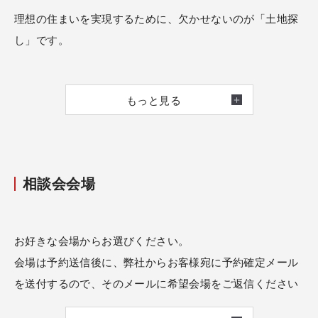
理想の住まいを実現するために、欠かせないのが「土地探
し」です。
しかし、立地や価格だけを基準に判断してしまうと、暮ら
もっと見る
しはじめてから「思っていたのと違った」と感じてしまう
ことも少なくありません。
周辺環境や災害リスク、将来の街の変化――
相談会会場
土地選びには、表に見えない多くの判断材料が存在しま
す。
私たちは、家づくりの視点から土地を見極めることを大切
お好きな会場からお選びください。
にしています。
会場は予約送信後に、弊社からお客様宛に予約確定メール
情報サイトに掲載されている条件だけで判断するのではな
を送付するので、そのメールに希望会場をご返信ください
く、
ませ。
実際に現地へ足を運び、街の雰囲気や暮らしやすさまで丁