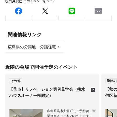
SHARE
このイベントをシェア
集合場所
〒7310113
土地探しを得意とする担当者が、後悔のない土地探しをし
積水ハウス分譲地
広島県広島市安佐南区西原5-16-6-3階
広島県広島市安佐南区西原5-16-6
っかりとサポートします。
交通アクセス、人気の学区や自然環境など暮らしやす
担当：眞澤(シンサワ)
会場はお好きな会場からお選びいただけます。
土地探しから、私たちと一緒に家づくりを始めてみません
さなどの「利便性」、災害リスク、地盤・断層調査、
TEL.
082-871-8001
か。
関連情報リンク
土壌汚染リスクなどの「安全性」、まちなみづくりに
備考：定休日/毎週火曜日・水曜日、祝日 営業時
ご注意
よる資産価値を考慮した「将来性」の観点から、独自
間/9:00～18:00
広島県の分譲地・分譲住宅
こちらのイベントは事前予約制となっております。
の審査基準をクリアした厳選の土地のみを仕入れてい
※定休日及び営業時間外に頂いたお問い合わせ・ご予
弊社からの予約確認メールをもって予約完了となりま
ます。
約のお返事は翌営業日以降のご案内になります。
す。
近隣の会場で開催予定のイベント
その他
季節の
【呉市】リノベーション実例見学会（積水
【秋
ハウスオーナー様限定）
伯区新
広島県呉市安浦町（ご予約後、営
業担当よりご案内いたします）