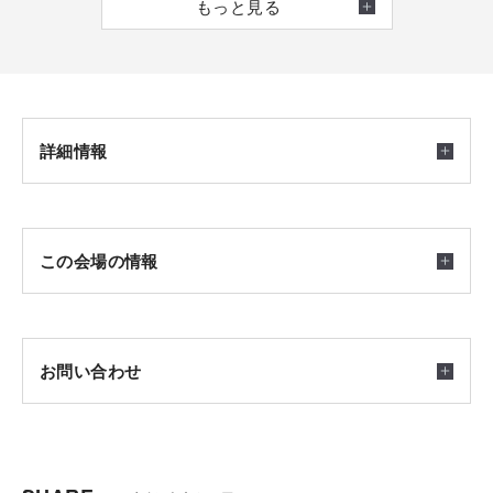
もっと見る
寧に確認。
～広島・東広島エリア～
そのうえで、お客様一人ひとりのご希望や将来設計に合っ
・life knit atelier HIROSHIMA ＠広島市安佐南区西原
た土地をご提案します。
・イズ広島アスタ展示場 ＠広島市中区牛田新町
・シャーウッド吉島展示場 ＠広島市中区吉島東
詳細情報
「どんな土地が自分たちに合っているのかわからない」
・イズ東広島展示場 ＠東広島市西条中央
「なにからはじめたらいいのかわからない」
そんな、まだ検討を始めたばかりの段階からでも、安心し
～福山エリア～
開催日時
この会場の情報
てご相談ください。
・life knit atelier FUKUYAMA ＠福山市御門町
2026/07/18(土) ～ 2026/08/31(月) 9：00～17：00
・イズ福山展示場 ＠福山市西新涯町
また、土地探しを進めているものの、なかなか良い土地に
・ビエナみどりまち展示場 ＠福山市緑町
出会えないという方には、一般には出回らない水面下の最
会場
お問い合わせ
新情報も含めてご提案いたします。
広島県広島市安佐南区西原5-16-6
会場はお好きな会場からお選びいただけます。
納得できる土地選びが、満足できる住まいづくりにつなが
積水ハウス株式会社 広島支店
ります。