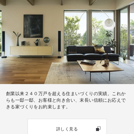
地情報を効率よく収集・検討できる土地探しサポート
ツールです。
エリアや価格帯、敷地条件などをもとに、自分たちの
ライフスタイルや家づくりのイメージに合った土地を
スマートフォンやタブレットから手軽に確認すること
ができます。
ランディのID発行をご希望の方は是非、お気軽にご相
談ください。
創業以来２４０万戸を超える住まいづくりの実績。これか
らも一邸一邸、お客様と向き合い、末長い信頼にお応えで
きる家づくりをお約束します。
詳しく見る