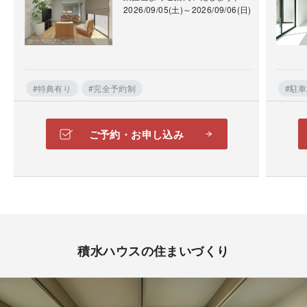
ランズクラブ
2026/09/05(土)～2026/09/06(日)
積水ハウスと長年にわたり信頼関係を築いてきた、不
動産会社をつなぐ不動産ネットワークです。
地域に根ざした不動産会社から寄せられる情報を共有
#特典有り
#完全予約制
#駐
することで、一般的な不動産サイトや広告には掲載さ
れる前の土地情報にも触れることができます。
ご予約・お申し込み
積水ハウスの住まいづくり
土地探しアプリ“ランディ”
土地探しアプリ「ランディ」は、希望条件に合った土