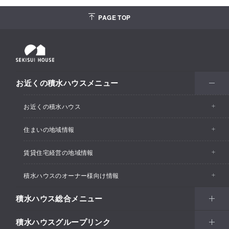
PAGE TOP
お近くの積水ハウスメニュー
お近くの積水ハウス
住まいの地域情報
お近くの積水ハウストップ
賃貸住宅経営の地域情報
イベント情報
積水ハウスのオーナー様向け情報
イベント情報
住宅展示場・ショールーム情報
積水ハウス総合メニュー
カスタマーズセンター
支店・事業所情報
分譲住宅・土地
積水ハウスグループリンク
住まい
リフォーム
賃貸住宅経営（シャーメゾン）