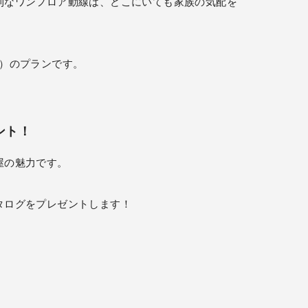
利なワンフロア動線は、どこにいても家族の気配を
65坪）のプランです。
ント！
屋の魅力です。
タログをプレゼントします！