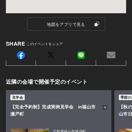
入ってます！
ご案内したお客様の中でも、コースは忠実に再現され
※初回来場特典は1家族につき1回限りとさせていただきま
てる！とご好評いただいております。
地図をアプリで見る
す。
SHARE
このイベントをシェア
近隣の会場で開催予定のイベント
立ち位置の目線
実際の立ち位置での目線は写真のとおりです。
見学会
季節の
現実味、ありませんか！？
【完全予約制】完成実例見学会 in福山市
【秋の
瀬戸町
山市日
このままスイングをすると、上部のカメラ・正面のカ
メラが反応し、スイング・起動・飛距離をスクリーン
広島県福山市瀬戸町