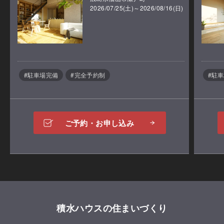
に映してくれます。
2026/07/25(土)～2026/08/16(日)
もちろん、ご自身のスイング見直しにも最適な機能。
飛距離はご自身の通常ラウンド状態に合わせて、甘め
設定・辛め設定できます。
プロ監修の元作成されているマシンなので、よりリア
#駐車場完備
#完全予約制
#駐
ルに近いスイングを体感できますよ。
ご予約・お申し込み
打ちっぱなしコースで自宅練習！
積水ハウスの住まいづくり
打ちっぱなしコースは