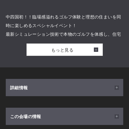
中四国初！！臨場感溢れるゴルフ体験と理想の住まいを同
時に楽しめるスペシャルイベント！
最新シミュレーション技術で本物のゴルフを体感し、住宅
展示場で夢のマイホームを探そう！
もっと見る
初心者も大歓迎。
初回来場特典としてクオカード2,000円分プレゼント☆★☆
弊社展示場に設置のマシンメーカー『ゴルフランド』のシ
詳細情報
ミュレーターは
操作の仕方も分かり易く、定期的にバージョンアップが配
信されるため、最新のラウンドを楽しむことができます。
開催日時
この会場の情報
2026/07/26(日) ～ 2026/11/01(日) 10:00～17:00
☆打ちっぱなしコース