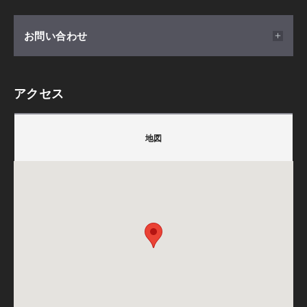
お客様の声に耳を傾け、想いを引き出し、カタチにしなが
ら、
開催日時
お問い合わせ
美しい住まいを創造いたします。
2026/02/22(日) ～ 2026/12/31(木) 10:00～18:00
【 ご予約方法はこちら 】
アクセス
会場
積水ハウス株式会社 シャーウッド静岡展示場
①「予約・申し込み」ボタンをクリック
静岡県静岡市駿河区桃園町1-1
〒4210114
②イベント概要欄に希望時間等必要項目をご記入くださ
地図
SBSマイホームセンター静岡展示場内
静岡県静岡市駿河区桃園町1-1 (SBSマイホームセンタ
い。
ー静岡内)
③入力内容をご確認の上送信ボタンを押してください。
TEL.
054-256-3911
集合場所
備考：毎週火曜日・水曜日は定休日です。
【 専門カタログのプレゼント 】
静岡県静岡市駿河区桃園町1-1
※定休日に頂いたお問い合わせ・ご予約のお返事は翌
ご来場いただいた方に、デザインオフィス専門カタログを
SBSマイホームセンター静岡内
営業日以降のご案内になります。
プレゼントしております。
カーナビをご利用の方は下記のMAPコードをご利用く
全国にあるトップクリエーターが手掛けた14物件の実例
ださい。
を、美しい写真・間取とともにご紹介します。
25 346 450*54