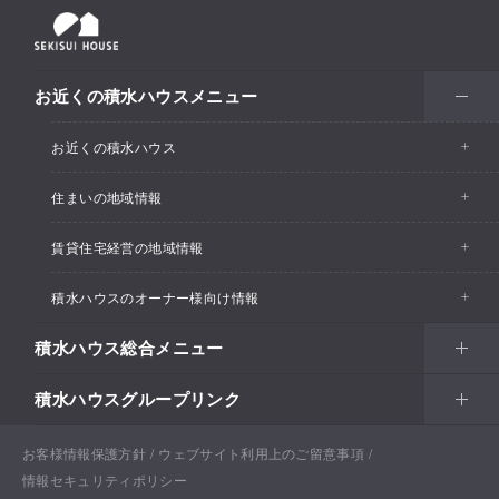
お近くの積水ハウスメニュー
お近くの積水ハウス
住まいの地域情報
お近くの積水ハウストップ
賃貸住宅経営の地域情報
イベント情報
積水ハウスのオーナー様向け情報
イベント情報
住宅展示場・ショールーム情報
積水ハウス総合メニュー
カスタマーズセンター
支店・事業所情報
分譲住宅・土地
積水ハウスグループリンク
住まい
リフォーム
賃貸住宅経営（シャーメゾン）
支店・事業所情報
土地活用
戸建住宅
お客様情報保護方針
積水ハウス ノイエ株式会社
ウェブサイト利用上のご留意事項
Netオーナーズクラブ
土地活用
戸建住宅
情報セキュリティポリシー
法人・行政のお客さま