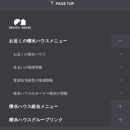
PAGE TOP
お近くの積水ハウスメニュー
お近くの積水ハウス
住まいの地域情報
お近くの積水ハウストップ
賃貸住宅経営の地域情報
イベント情報
積水ハウスのオーナー様向け情報
イベント情報
住宅展示場・ショールーム情報
積水ハウス総合メニュー
カスタマーズセンター
支店・事業所情報
分譲住宅・土地
積水ハウスグループリンク
住まい
リフォーム
賃貸住宅経営（シャーメゾン）
支店・事業所情報