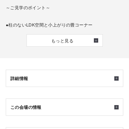
～ご見学のポイント～
●柱のないLDK空間と小上がりの畳コーナー
●2階水まわり、収納動線も見どころ
もっと見る
詳細情報
開催日時
この会場の情報
2026/07/31(金) ～ 2027/12/31(金) 10：00～17：00
完全予約制