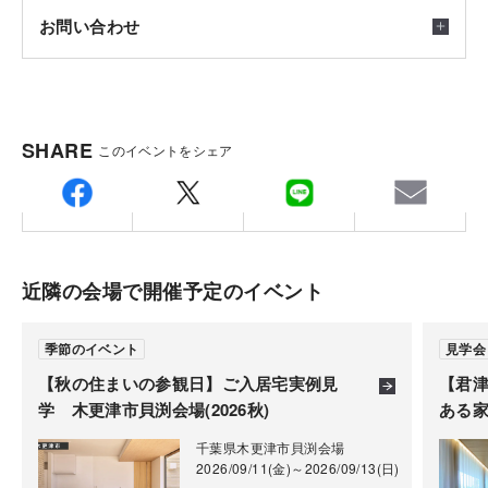
お問い合わせ
会場
千葉県君津市中野会場
積水ハウス株式会社 シャーウッド木更津店
SHARE
このイベントをシェア
ご注意
〒2920833
土地探しを多角的にプロがサポート。土地も住まいも
千葉県木更津市貝渕3-13-49(木更津住宅公園内)
※ご予約後担当者より会場住所をご連絡させて頂きま
満足の一邸を実現します。
担当：中谷
す。
積水ハウスでの土地探しなら、住まいのイメージも一
TEL.
080-1019-3489
※見学の際は備え付けの手袋の着用をお願いしており
近隣の会場で開催予定のイベント
緒に考えることができます。新しい暮らしをしっかり
ます。
描くことで完成後の満足度も違うはず。ぜひお気軽に
※掲載の外観パースは今回ご覧いただく建物の完成予
季節のイベント
見学会
ご相談ください。
定パースです。
【秋の住まいの参観日】ご入居宅実例見
【君
学 木更津市貝渕会場(2026秋)
ある
千葉県木更津市貝渕会場
2026/09/11(金)～2026/09/13(日)