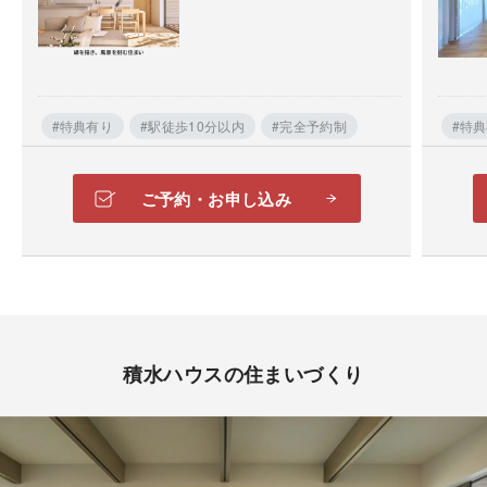
住まいづくりのプロが、お客さまの質問に個別でお応
#特典有り
#駅徒歩10分以内
#完全予約制
#特
えします。
『家を建てたいけれど何から始めればいいかわからな
ご予約・お申し込み
い』 『戸建てにしようかマンションにしようか迷って
いる』など、住まいに関する質問になんでもお応えし
ます。ぜひお気軽にご相談ください。
積水ハウスの住まいづくり