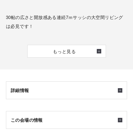
30帖の広さと開放感ある連続7ｍサッシの大空間リビング
は必見です！
見学は完全予約制とさせて頂きます。
もっと見る
ネット申込またはお電話でのご予約をお待ちしておりま
す。
詳細情報
開催日時
この会場の情報
2026/07/31(金) ～ 2027/12/31(金) 10：00～17：00