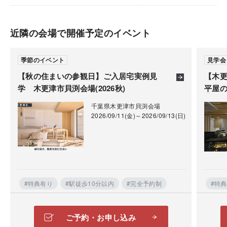
近隣の会場で開催予定のイベント
季節のイベント
見学会
きれいな空気で家族の健康を叶える住まい次世代室内
【秋の住まいの参観日】ご入居宅実例見
【木更
学 木更津市貝渕会場(2026秋)
平屋
環境システム「スマート イクス」誕生
換気、空気清浄、プランニングが一体となった独自の
千葉県木更津市貝渕会場
2026/09/11(金)～2026/09/13(日)
システムで、きれいな空気が流れる快適な居住空間を
叶える「スマート イクス」の詳細をわかりやすくご紹
介します。積水ハウススタッフへ、お気軽にお尋ねく
ださい
#特典有り
#駅徒歩10分以内
#完全予約制
#特
ご予約・お申し込み