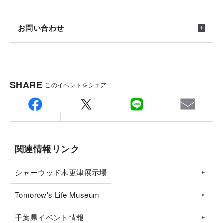
※完全予約制、雨天決行
お問い合わせ
会場
千葉県木更津市文京会場
積水ハウス株式会社 シャーウッド木更津店
SHARE
このイベントをシェア
ご注意
〒2920833
住まいづくりの第一歩！大切な資金計画もぜひご相談
千葉県木更津市貝渕3-13-49(木更津住宅公園内)
※見学の際は備え付けの手袋の着用をお願いしており
ください。
担当：中谷
ます。
住まいづくりの資金計画は、お客さまの状況によって
TEL.
080-1019-3489
※掲載の内観パースは今回ご覧いただく建物の完成予
関連情報リンク
大きく異なります。これまでたくさんのお客様の住ま
定パースです。
いづくりをお手伝いしてきた、積水ハウスだからこそ
※ご予約後担当者より会場住所をご連絡させて頂きま
シャーウッド木更津展示場
ご提案できる資金計画を、ぜひお確かめください。
す
Tomorow's Life Museum
千葉県イベント情報