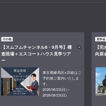
その他
見学会
【スムフムチャンネル8・9月号】構
【完
造現場＋エスコートハウス見学ツア
向原
ー
東京都練馬区※詳細はご
予約後ご案内いたしま
す。
2026/08/23(日)～
2026/08/23(日)