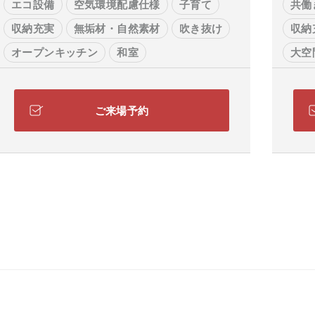
エコ設備
空気環境配慮仕様
子育て
共働
収納充実
無垢材・自然素材
吹き抜け
収納
オープンキッチン
和室
大空
大空間リビング
ＩｏＴ
ご来場予約