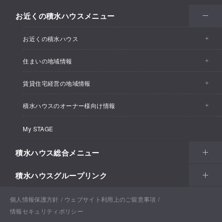
お近くの積水ハウスメニュー
お近くの積水ハウス
住まいの地域情報
お近くの積水ハウストップ
賃貸住宅経営の地域情報
イベント情報
積水ハウスのオーナー様向け情報
イベント情報
住宅展示場・ショールーム情報
My STAGE
カスタマーズセンター
支店・事業所情報
分譲住宅・土地
積水ハウス総合メニュー
リフォーム
賃貸住宅経営（シャーメゾン）
支店・事業所情報
積水ハウスグループリンク
住まい
Netオーナーズクラブ
土地活用
戸建住宅
土地活用
戸建住宅
個人情報保護方針
積水ハウスサポートプラス
ウェブサイト利用上のご留意事項
戸建建築実例
情報セキュリティポリシー
法人・行政のお客さま
賃貸住宅経営（シャーメゾン）