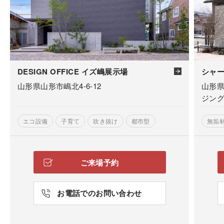
DESIGN OFFICE イズ嶋展示場
シャ
山形県山形市嶋北4-6-12
山形県
ジン
エコ設備
子育て
吹き抜け
都市型
無垢
ご来場予約
お電話でのお問い合わせ