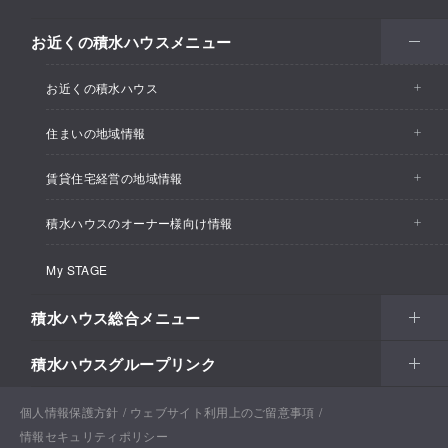
お近くの積水ハウスメニュー
お近くの積水ハウス
住まいの地域情報
お近くの積水ハウストップ
賃貸住宅経営の地域情報
イベント情報
積水ハウスのオーナー様向け情報
イベント情報
住宅展示場・ショールーム情報
My STAGE
カスタマーズセンター
支店・事業所情報
分譲住宅・土地
積水ハウス総合メニュー
リフォーム
賃貸住宅経営（シャーメゾン）
支店・事業所情報
積水ハウスグループリンク
住まい
Netオーナーズクラブ
土地活用
戸建住宅
土地活用
戸建住宅
個人情報保護方針
積水ハウスサポートプラス
ウェブサイト利用上のご留意事項
戸建建築実例
情報セキュリティポリシー