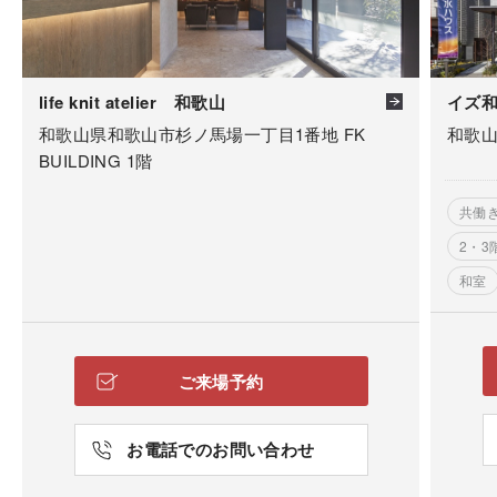
life knit atelier 和歌山
イズ
和歌山県和歌山市杉ノ馬場一丁目1番地 FK
和歌山
BUILDING 1階
共働
2・3
和室
在宅
ご来場予約
お電話でのお問い合わせ