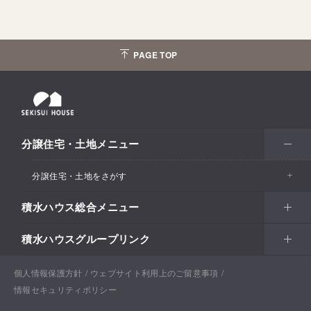
PAGE TOP
分譲住宅・土地メニュー
分譲住宅・土地をさがす
積水ハウス総合メニュー
エリアからさがす
積水ハウスグループリンク
北海道・東北
住まい
市区町村からさがす
関東甲信越
土地活用
北海道
戸建住宅
個人情報保護方針
積水ハウスサポートプラス
ウェブサイト利用上のご留意事項
沿線・駅からさがす
情報セキュリティポリシー
東海・北陸
法人・行政のお客さま
首都圏
賃貸住宅経営（シャーメゾン）
青森
分譲住宅・土地
積水ハウス不動産ホールディングス株式会社
通勤・通学時間からさがす​