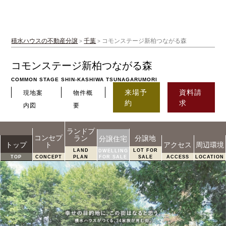
積水ハウスの不動産分譲
千葉
コモンステージ新柏つながる森
>
>
コモンステージ新柏つながる森
COMMON STAGE SHIN-KASHIWA TSUNAGARUMORI
来場予
資料請
現地案
物件概
約
求
内図
要
ランドプ
コンセプ
ラン
分譲地
分譲住宅
トップ
ト
アクセス
周辺環境
LAND
LOT FOR
DWELLING
TOP
CONCEPT
PLAN
FOR SALE
SALE
ACCESS
LOCATION