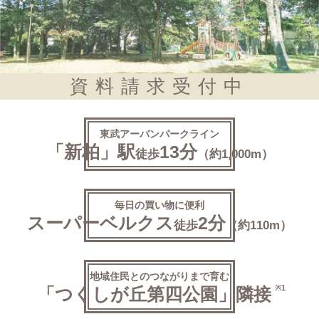
資料請求受付中
東武アーバンパークライン
「新柏」駅
13分
徒歩
（約1,000m）
毎日の買い物に便利
スーパーベルクス
2分
徒歩
（約110m）
地域住民とのつながりまで育む
※1
「つくしが丘第四公園」
隣接