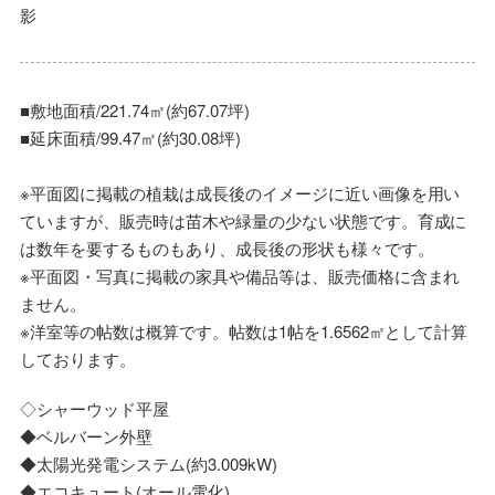
影
■敷地面積/221.74㎡(約67.07坪)
■延床面積/99.47㎡(約30.08坪)
※平面図に掲載の植栽は成長後のイメージに近い画像を用い
ていますが、販売時は苗木や緑量の少ない状態です。育成に
は数年を要するものもあり、成長後の形状も様々です。
※平面図・写真に掲載の家具や備品等は、販売価格に含まれ
ません。
※洋室等の帖数は概算です。帖数は1帖を1.6562㎡として計算
しております。
◇シャーウッド平屋
◆ベルバーン外壁
◆太陽光発電システム(約3.009kW)
◆エコキュート(オール電化)