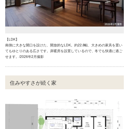
【キッチン】
【LDK】
【LDK】
【キッチン】
【LDK】
空間に開放感を生み出す、アイランドキッチンを採用。キッチンからLDK全
南側に大きな開口を設けた、開放的なLDK。約22.8帖、大きめの家具を置い
LDKとウッドデッキがフラットにつながり、一体的な空間として利用できま
空間に開放感を生み出す、アイランドキッチンを採用。キッチンからLDK全
南側に大きな開口を設けた、開放的なLDK。約22.8帖、大きめの家具を置い
体を見渡すことができ、ご家族との会話を楽しみながらお料理ができそうで
てもゆとりのある広さです。床暖房を設置しているので、冬でも快適に過ご
す。リビングでゆったりと過ごしながら、お庭で遊ぶお子様を見守ることが
体を見渡すことができ、ご家族との会話を楽しみながらお料理ができそうで
てもゆとりのある広さです。床暖房を設置しているので、冬でも快適に過ご
す。/2026年2月撮影
せます。/2026年2月撮影
できます。/2026年2月撮影
す。/2026年2月撮影
せます。/2026年2月撮影
住みやすさが続く家