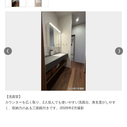
【WIC/約1.3帖】
【洗面室】
【WIC/約1.3帖】
【洗面室】
お洋服のほか、ご家族共有の荷物や掃除道具、お出かけに必要なものなどを
カウンターを広く取り、2人並んでも使いやすい洗面台。身支度がしやす
お洋服のほか、ご家族共有の荷物や掃除道具、お出かけに必要なものなどを
カウンターを広く取り、2人並んでも使いやすい洗面台。身支度がしやす
収納していただけます。通り抜けができる設計のため、身支度がスムーズに
く、収納力のある三面鏡付きです。/2026年2月撮影
収納していただけます。通り抜けができる設計のため、身支度がスムーズに
く、収納力のある三面鏡付きです。/2026年2月撮影
行えます。/2026年2月撮影
行えます。/2026年2月撮影