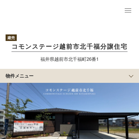
物
件
TO
P
建売
プ
コモンステージ越前市北千福分譲住宅
ラ
ン
福井県越前市北千福町26番1
区
画
情
物件メニュー
報
周辺
マッ
プ
まち
の紹
介
積水ハウスのすまい
づくり
物
件
概