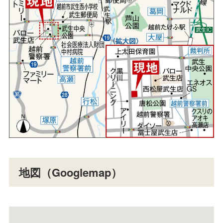
地図（Googlemap）