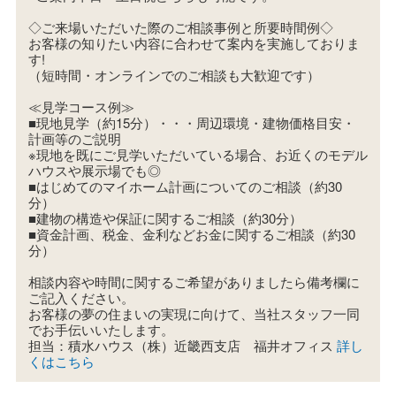
◇ご来場いただいた際のご相談事例と所要時間例◇
お客様の知りたい内容に合わせて案内を実施しておりま
す!
（短時間・オンラインでのご相談も大歓迎です）
≪見学コース例≫
■現地見学（約15分）・・・周辺環境・建物価格目安・
計画等のご説明
※現地を既にご見学いただいている場合、お近くのモデル
ハウスや展示場でも◎
■はじめてのマイホーム計画についてのご相談（約30
分）
■建物の構造や保証に関するご相談（約30分）
■資金計画、税金、金利などお金に関するご相談（約30
分）
相談内容や時間に関するご希望がありましたら備考欄に
ご記入ください。
お客様の夢の住まいの実現に向けて、当社スタッフ一同
でお手伝いいたします。
担当：積水ハウス（株）近畿西支店 福井オフィス
詳し
くはこちら