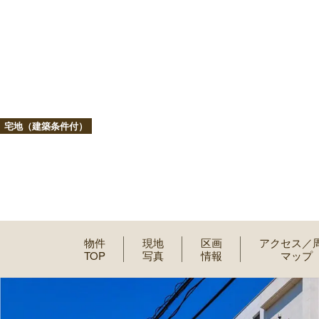
宅地（建築条件付）
物件
現地
区画
アクセス／
TOP
写真
情報
マップ