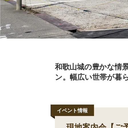
和歌山城の豊かな情
ン。幅広い世帯が暮
現地案内会【ご