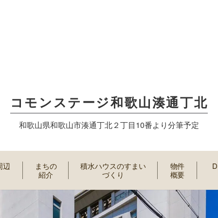
コモンステージ和歌山湊通丁北
和歌山県和歌山市湊通丁北２丁目10番より分筆予定
周辺
まちの
積水ハウスのすまい
物件
D
紹介
づくり
概要