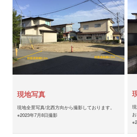
現地写真
現
現地全景写真/北西方向から撮影しております。
お
※2023年7月8日撮影
※