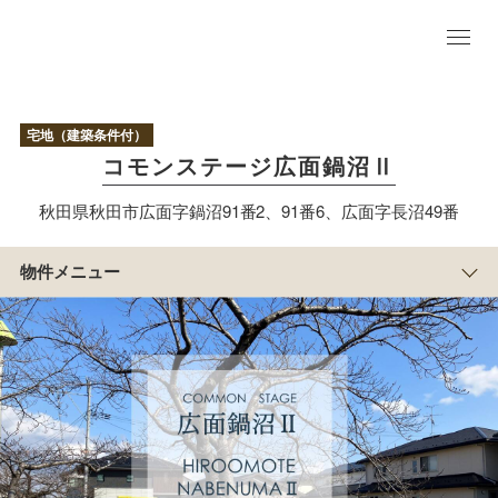
物
件
TO
宅地（建築条件付）
P
コモンステージ広面鍋沼Ⅱ
アクセス/周辺
マップ
秋田県秋田市広面字鍋沼91番2、91番6、広面字長沼49番
区
画
情
物件メニュー
報
まち
の紹
介
参考モデルプランは
こちら
すまい
づくり
物
件
概
要