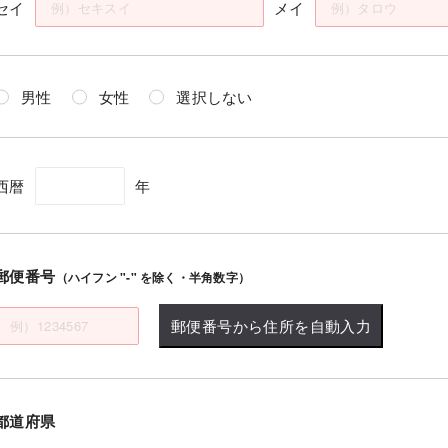
セイ
メイ
男性
女性
選択しない
西暦
年
郵便番号
（ハイフン "-" を除く・半角数字）
郵便番号から住所を自動入力
都道府県