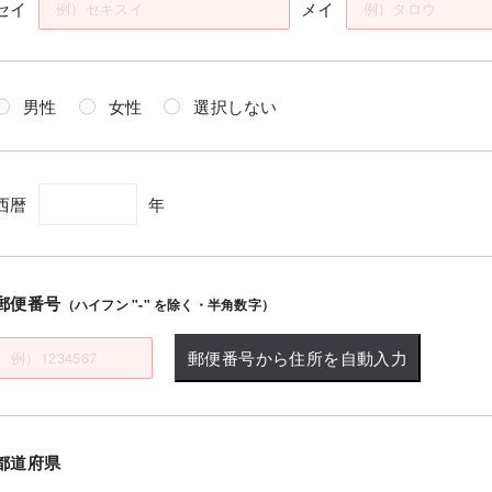
セイ
メイ
男性
女性
選択しない
西暦
年
郵便番号
（ハイフン "-" を除く・半角数字）
郵便番号から住所を自動入力
都道府県