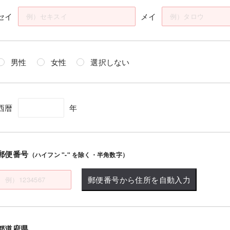
セイ
メイ
男性
女性
選択しない
西暦
年
郵便番号
（ハイフン "-" を除く・半角数字）
郵便番号から住所を自動入力
都道府県