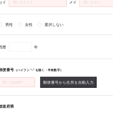
セイ
メイ
男性
女性
選択しない
西暦
年
郵便番号
（ハイフン "-" を除く・半角数字）
郵便番号から住所を自動入力
都道府県