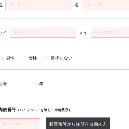
姓
名
セイ
メイ
男性
女性
選択しない
西暦
年
郵便番号
（ハイフン "-" を除く・半角数字）
郵便番号から住所を自動入力