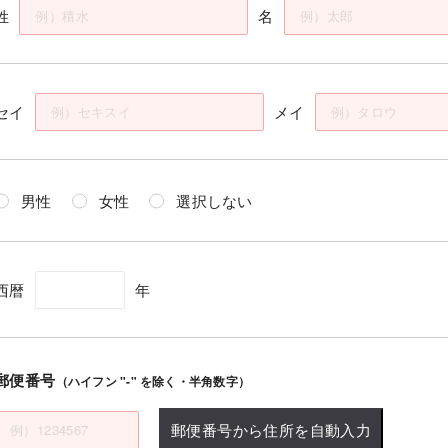
姓
名
セイ
メイ
男性
女性
選択しない
西暦
年
郵便番号
（ハイフン "-" を除く・半角数字）
郵便番号から住所を自動入力