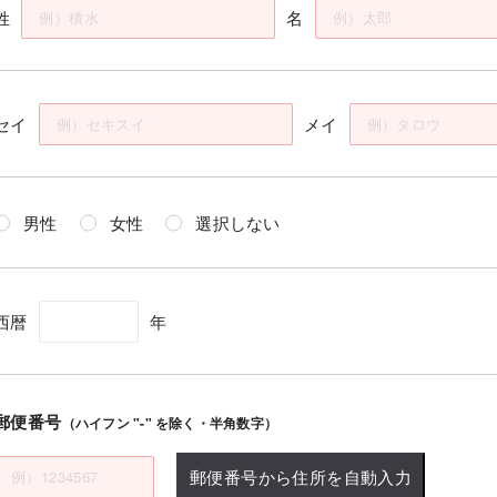
姓
名
セイ
メイ
男性
女性
選択しない
西暦
年
郵便番号
（ハイフン "-" を除く・半角数字）
郵便番号から住所を自動入力