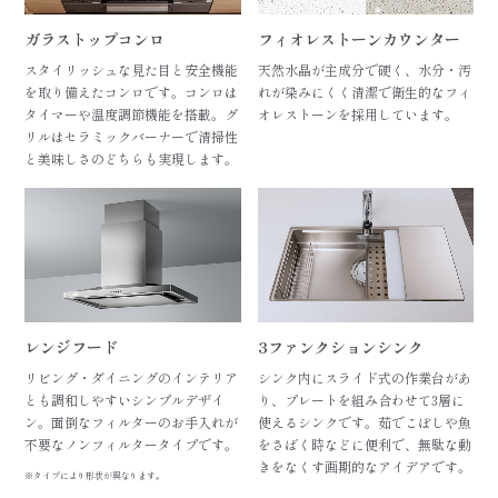
ガラストップコンロ
フィオレストーンカウンター
スタイリッシュな見た目と安全機能
天然水晶が主成分で硬く、水分・汚
を取り備えたコンロです。コンロは
れが染みにくく清潔で衛生的なフィ
タイマーや温度調節機能を搭載。グ
オレストーンを採用しています。
リルはセラミックバーナーで清掃性
と美味しさのどちらも実現します。
レンジフード
3ファンクションシンク
リビング・ダイニングのインテリア
シンク内にスライド式の作業台があ
とも調和しやすいシンプルデザイ
り、プレートを組み合わせて3層に
ン。面倒なフィルターのお手入れが
使えるシンクです。茹でこぼしや魚
不要なノンフィルタータイプです。
をさばく時などに便利で、無駄な動
きをなくす画期的なアイデアです。
※タイプにより形状が異なります。