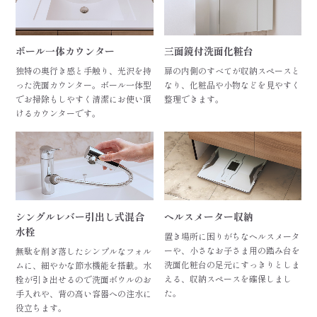
ボール一体カウンター
三面鏡付洗面化粧台
独特の奥行き感と手触り、光沢を持
扉の内側のすべてが収納スペースと
った洗面カウンター。ボール一体型
なり、化粧品や小物などを見やすく
でお掃除もしやすく清潔にお使い頂
整理できます。
けるカウンターです。
シングルレバー引出し式混合
ヘルスメーター収納
水栓
置き場所に困りがちなヘルスメータ
ーや、小さなお子さま用の踏み台を
無駄を削ぎ落したシンプルなフォル
洗面化粧台の足元にすっきりとしま
ムに、細やかな節水機能を搭載。水
える、収納スペースを確保しまし
栓が引き出せるので洗面ボウルのお
た。
手入れや、背の高い容器への注水に
役立ちます。