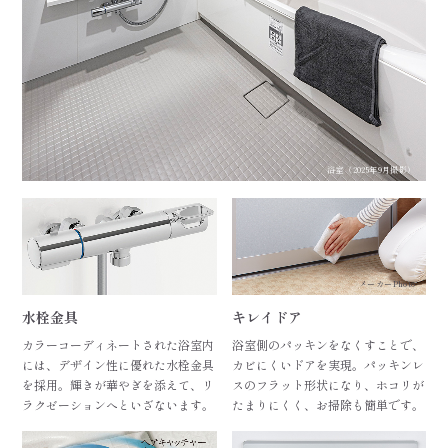
浴室（2025年9月撮影）
メーカーPhoto
水栓金具
キレイドア
カラーコーディネートされた浴室内
浴室側のパッキンをなくすことで、
には、デザイン性に優れた水栓金具
カビにくいドアを実現。パッキンレ
を採用。輝きが華やぎを添えて、リ
スのフラット形状になり、ホコリが
ラクゼーションへといざないます。
たまりにくく、お掃除も簡単です。