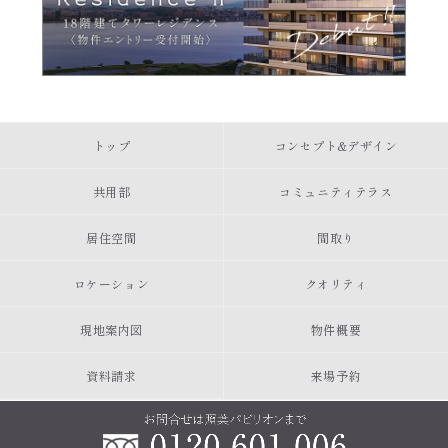
トップ
コンセプト&デザイン
共用部
コミュニティテラス
居住空間
間取り
ロケーション
クオリティ
現地案内図
物件概要
資料請求
来場予約