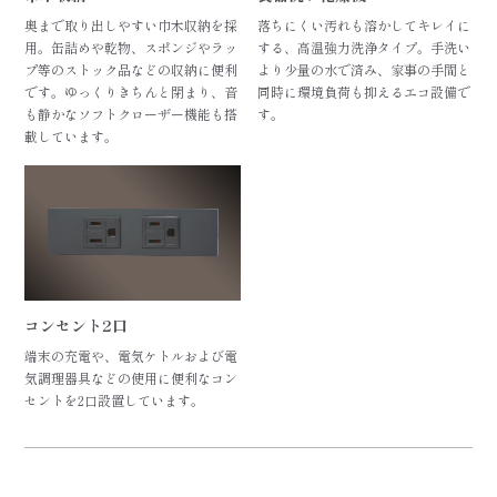
奥まで取り出しやすい巾木収納を採
落ちにくい汚れも溶かしてキレイに
用。缶詰めや乾物、スポンジやラッ
する、高温強力洗浄タイプ。手洗い
プ等のストック品などの収納に便利
より少量の水で済み、家事の手間と
です。ゆっくりきちんと閉まり、音
同時に環境負荷も抑えるエコ設備で
も静かなソフトクローザー機能も搭
す。
載しています。
コンセント2口
端末の充電や、電気ケトルおよび電
気調理器具などの使用に便利なコン
セントを2口設置しています。