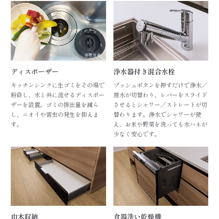
参考写真
ディスポーザー
浄水器付き混合水栓
キッチンシンクに生ゴミをその場で
プッシュボタンを押すだけで浄水／
粉砕し、水と共に流せるディスポー
原水が切替わり、レバーをスライド
ザーを設置。ゴミの排出量を減ら
させるとシャワー／ストレートが切
し、ニオイや害虫の発生を抑えま
替わります。浄水でシャワーが使
す。
え、お米や野菜を洗っても水ハネが
少なく安心です。
巾木収納
食器洗い乾燥機