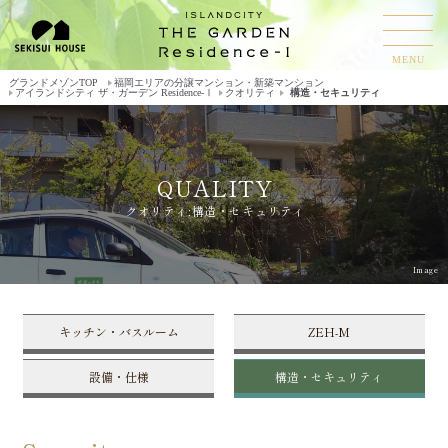
MENU
グランドメゾンTOP
福岡エリアの分譲マンション・新築マンション
アイランドシティ ザ・ガーデン Residence-Ⅰ
クオリティ
構造・セキュリティ
QUALITY
クオリティ:構造・セキュリティ
Image
キッチン・バスルーム
ZEH-M
設備・仕様
構造・セキュリティ