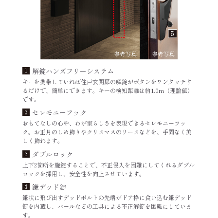
解錠ハンズフリーシステム
キーを携帯していれば住戸玄関扉の解錠がボタンをワンタッチす
るだけで、簡単にできます。キーの検知距離は約1.0m（理論値）
です。
セレモニーフック
おもてなしの心や、わが家らしさを表現できるセレモニーフッ
ク。お正月のしめ飾りやクリスマスのリースなどを、手間なく美
しく飾れます。
ダブルロック
上下2箇所を施錠することで、不正侵入を困難にしてくれるダブル
ロックを採用し、安全性を向上させています。
鎌デッド錠
鎌状に飛び出すデッドボルトの先端がドア枠に食い込む鎌デッド
錠を内蔵し、バールなどの工具による不正解錠を困難にしていま
す。