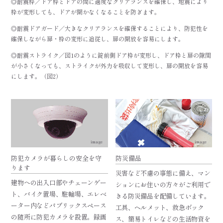
◎耐震枠／ドア枠とドアの間に適度なクリアランスを確保し、地震により
枠が変形しても、ドアが開かなくなることを防ぎます。
◎耐震ドアガード／大きなクリアランスを確保することにより、防犯性を
確保しながら扉・枠の変形に追従し、扉の開放を容易にします。
◎耐震ストライク／図1のように錠前側ドア枠が変形し、ドア枠と扉の隙間
が小さくなっても、ストライクが外力を吸収して変形し、扉の開放を容易
にします。（図2）
image
image
防犯カメラが暮らしの安全を守
防災備品
ります
災害など不慮の事態に備え、マン
建物への出入口部やチェーンゲー
ションにお住いの方々がご利用で
ト、バイク置場、駐輪場、エレベ
きる防災備品を配備しています。
ーター内などパブリックスペース
工具、ヘルメット、救急ボック
の随所に防犯カメラを設置。録画
ス、簡易トイレなどの生活物資を