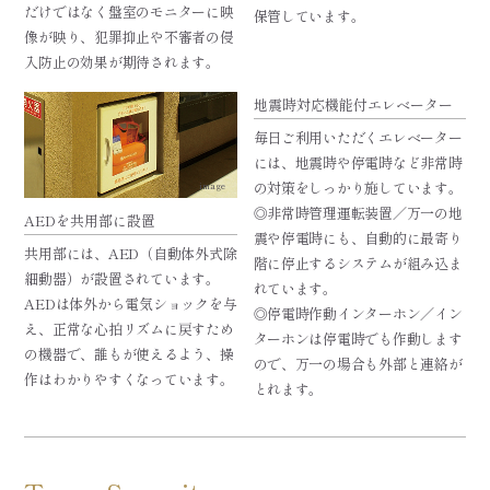
だけではなく盤室のモニターに映
保管しています。
像が映り、犯罪抑止や不審者の侵
入防止の効果が期待されます。
地震時対応機能付エレベーター
毎日ご利用いただくエレベーター
には、地震時や停電時など非常時
の対策をしっかり施しています。
image
◎非常時管理運転装置／万一の地
AEDを共用部に設置
震や停電時にも、自動的に最寄り
共用部には、AED（自動体外式除
階に停止するシステムが組み込ま
細動器）が設置されています。
れています。
AEDは体外から電気ショックを与
◎停電時作動インターホン／イン
え、正常な心拍リズムに戻すため
ターホンは停電時でも作動します
の機器で、誰もが使えるよう、操
ので、万一の場合も外部と連絡が
作はわかりやすくなっています。
とれます。