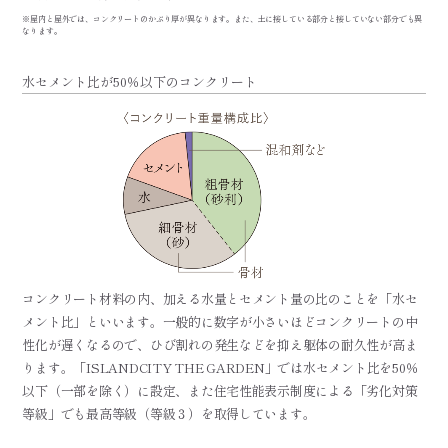
※屋内と屋外では、コンクリートのかぶり厚が異なります。また、土に接している部分と接していない部分でも異
なります。
水セメント比が50％以下のコンクリート
コンクリート材料の内、加える水量とセメント量の比のことを「水セ
メント比」といいます。一般的に数字が小さいほどコンクリートの中
性化が遅くなるので、ひび割れの発生などを抑え躯体の耐久性が高ま
ります。「ISLANDCITY THE GARDEN」では水セメント比を50％
以下（一部を除く）に設定、また住宅性能表示制度による「劣化対策
等級」でも最高等級（等級３）を取得しています。