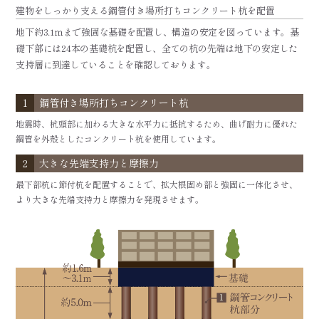
建物をしっかり支える鋼管付き場所打ちコンクリート杭を配置
地下約3.1ｍまで強固な基礎を配置し、構造の安定を図っています。
基
礎下部には24本の基礎杭を配置し、全ての杭の先端は地下の安定した
支持層に到達していることを確認しております。
1
鋼管付き場所打ちコンクリート杭
地震時、杭頭部に加わる大きな水平力に抵抗するため、曲げ耐力に優れた
鋼管を外殻としたコンクリート杭を使用しています。
2
大きな先端支持力と摩擦力
最下部杭に節付杭を配置することで、拡大根固め部と強固に一体化させ、
より大きな先端支持力と摩擦力を発現させます。