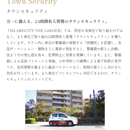
Town Security
タウンセキュリティ
万一に備える、24時間有人管理のタウンセキュリティ。
「ISLANDCITY THE GARDEN」では、防犯を家単位で取り組むのでは
なく、まち単位で取り組む24時間有人管理「タウンセキュリティ」を導入
しています。
タウン内に専任の警備員が常駐する「待機所」を設置し、各
住戸・マンション・建物などに異常が発生すると、警備員が直ちに出動。
住まう方の安心感を高め、犯罪抑止に効果を発揮しています。
また、警備
員による巡回パトロールも実施。小中学校との連携による登下校時の見守
りや、住民情報を踏まえた重点パトロールなど、地域の暮らしに合わせた
対応を行っています。
まち単位でフレキシブルに対応できるのが、タウン
セキュリティのメリットです。
image