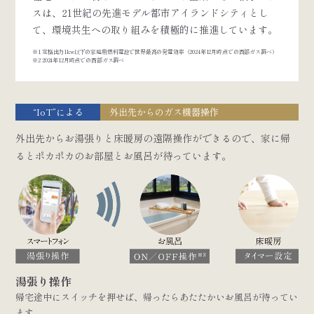
スは、21世紀の先進モデル都市アイランドシティとし
て、環境共生への取り組みを積極的に推進しています。
※1 定格出力1kw以下の家庭用燃料電池で世界最高の発電効率（2024年12月時点での西部ガス調べ）
※2 2024年12月時点での西部ガス調べ
“IoT”による
外出先からのガス機器操作
外出先からお湯張りと床暖房の遠隔操作ができるので、家に帰
るとポカポカのお部屋とお風呂が待っています。
湯張り操作
帰宅途中にスイッチを押せば、帰ったらあたたかいお風呂が待ってい
ます。