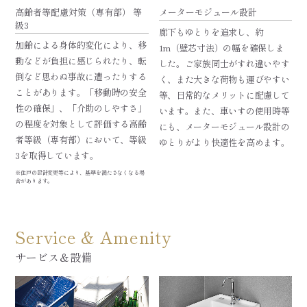
高齢者等配慮対策（専有部） 等
メーターモジュール設計
級3
廊下もゆとりを追求し、約
加齢による身体的変化により、移
1m（壁芯寸法）の幅を確保しま
動などが負担に感じられたり、転
した。ご家族同士がすれ違いやす
倒など思わぬ事故に遭ったりする
く、また大きな荷物も運びやすい
ことがあります。「移動時の安全
等、日常的なメリットに配慮して
性の確保」、「介助のしやすさ」
います。また、車いすの使用時等
の程度を対象として評価する高齢
にも、メーターモジュール設計の
者等級（専有部）において、等級
ゆとりがより快適性を高めます。
3を取得しています。
※住戸の設計変更等により、基準を満たさなくなる場
合があります。
Service & Amenity
サービス＆設備