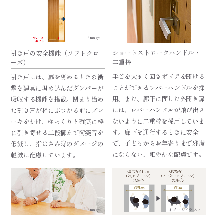
image
ショートストロークハンドル・
引き戸の安全機能（ソフトクロ
二重枠
ーズ）
手首を大きく回さずドアを開ける
引き戸には、扉を閉めるときの衝
ことができるレバーハンドルを採
撃を建具に埋め込んだダンパーが
用。また、廊下に面した外開き扉
吸収する機能を搭載。閉まり始め
には、レバーハンドルが飛び出さ
た引き戸が枠にぶつかる前にブレ
ないように二重枠を採用していま
ーキをかけ、ゆっくりと確実に枠
す。廊下を通行するときに安全
に引き寄せる二段構えで衝突音を
で、子どもからお年寄りまで邪魔
低減し、指はさみ時のダメージの
にならない、細やかな配慮です。
軽減に配慮しています。
image
イメージイラスト