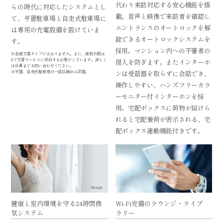
代わり来訪対応する安心機能を搭
らの時代に対応したシステムとし
載。音声と映像で来訪者を確認し
て、平置駐車場と自走式駐車場に
エントランスのオートロックを解
は専用の充電設備を設けていま
錠できるオートロックシステムを
す。
採用。マンション内への不審者の
※急速充電タイプではありません。また、使用の際は
EV充電サービスに契約する必要がございます。詳しく
侵入を防ぎます。またインターホ
は係員までお問い合わせください。
※平置、自走式駐車場の一部区画のみ設置。
ンは受話器を取らずに会話でき、
操作しやすい、ハンズフリーカラ
ーモニター付インターホンを採
用。宅配ボックスに荷物が届けら
れると宅配着荷が表示される、宅
配ボックス連動機能付きです。
image
image
健康と室内環境を守る24時間換
Wi-Fi完備のラウンジ・ライブ
気システム
ラリー