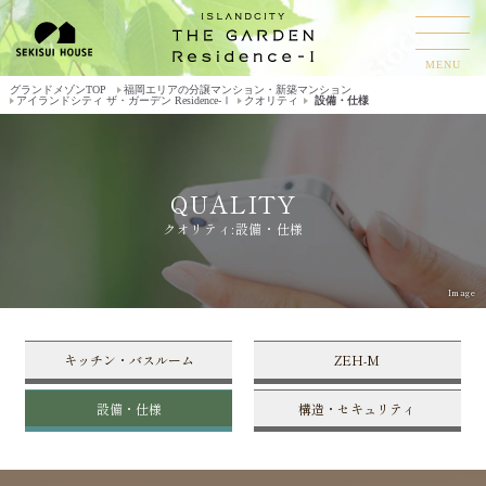
MENU
グランドメゾンTOP
福岡エリアの分譲マンション・新築マンション
アイランドシティ ザ・ガーデン Residence-Ⅰ
クオリティ
設備・仕様
QUALITY
クオリティ:設備・仕様
Image
キッチン・バスルーム
ZEH-M
設備・仕様
構造・セキュリティ