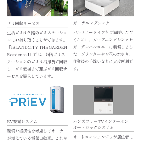
image
ガーデニングシンク
ゴミ回収サービス
バルコニーライフをご満喫いただ
生活ゴミは各階のゴミステーショ
くために、ガーデニングシンクを
ンにお持ち頂くことができます。
ガーデンバルコニーに装備しまし
「ISLANDCITY THE GARDEN
た。プランターやお花の水やり、
Residence-I」では、各階ゴミス
作業後の手洗いなどに大変便利で
テーションのゴミは清掃員で回収
す。
し、ゴミ置場まで運ぶゴミ回収サ
ービスを導入しています。
EV充電システム
ハンズフリーTVインターホン
オートロックシステム
環境や経済性を考慮してオーナー
オートコンシェルジュが居住者に
が増えている電気自動車。これか