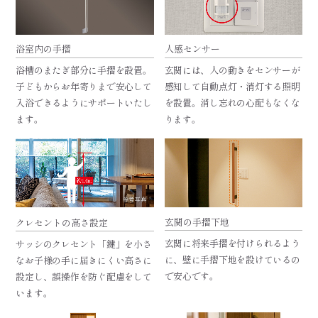
浴室内の手摺
人感センサー
浴槽のまたぎ部分に手摺を設置。
玄関には、人の動きをセンサーが
子どもからお年寄りまで安心して
感知して自動点灯・消灯する照明
入浴できるようにサポートいたし
を設置。消し忘れの心配もなくな
ます。
ります。
参考写真
玄関の手摺下地
クレセントの高さ設定
玄関に将来手摺を付けられるよう
サッシのクレセント「鍵」を小さ
に、壁に手摺下地を設けているの
なお子様の手に届きにくい高さに
で安心です。
設定し、誤操作を防ぐ配慮をして
います。