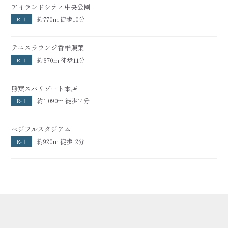
アイランドシティ中央公園
約770m 徒歩10分
R-Ⅰ
テニスラウンジ香椎照葉
約870m 徒歩11分
R-Ⅰ
照葉スパリゾート本店
約1,090m 徒歩14分
R-Ⅰ
ベジフルスタジアム
約920m 徒歩12分
R-Ⅰ