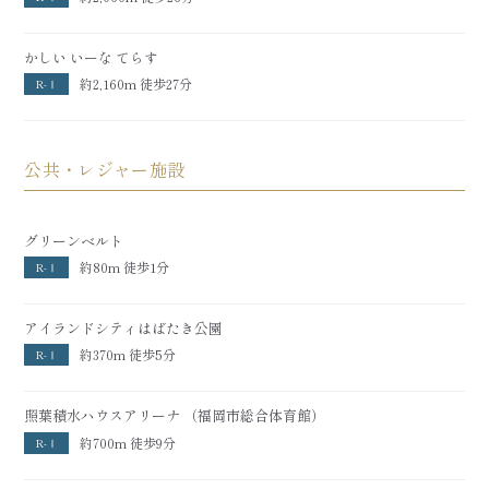
かしい いーな てらす
約2,160m 徒歩27分
R-Ⅰ
公共・レジャー施設
グリーンベルト
約80m 徒歩1分
R-Ⅰ
アイランドシティはばたき公園
約370m 徒歩5分
R-Ⅰ
照葉積水ハウスアリーナ （福岡市総合体育館）
約700m 徒歩9分
R-Ⅰ