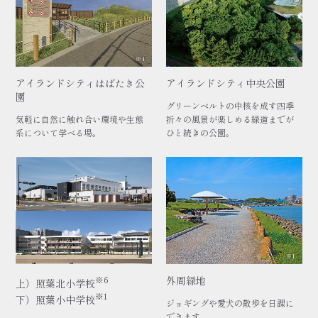
※4
※5
アイランドシティはばたき公
アイランドシティ中央公園
園
グリーンベルトの中核を成す四季
気軽に自然に触れ合い環境や生態
折々の風景が楽しめる緑道までが
系について学べる場。
ひと続きの公園。
※1
※6
外周緑地
上）照葉北小学校
※1
下）照葉小中学校
ジョギングや愛犬の散歩を日課に
できます。