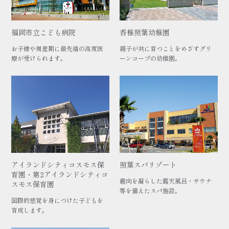
※1
※1
福岡市立こども病院
香椎照葉幼稚園
お子様や周産期に最先端の高度医
親子が共に育つことをめざすグリ
療が受けられます。
ーンコープの幼稚園。
※1
※1
アイランドシティコスモス保
照葉スパリゾート
育園・第2アイランドシティコ
趣向を凝らした露天風呂・サウナ
スモス保育園
等を備えたスパ施設。
国際的感覚を身につけた子どもを
育成します。