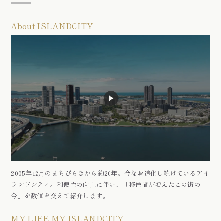
About ISLANDCITY
2005年12月のまちびらきから約20年。
今なお進化し続けているアイ
ランドシティ。
利便性の向上に伴い、
「移住者が増えたこの街の
今」を数値を交えて紹介します。
MY LIFE MY ISLANDCITY