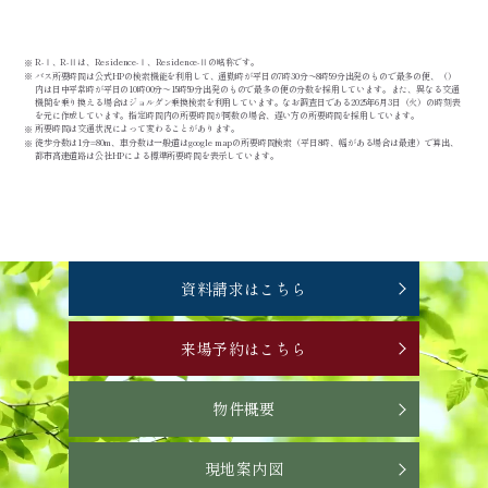
R-Ⅰ、R-Ⅱは、Residence-Ⅰ、Residence-Ⅱの略称です。
バス所要時間は公式HPの検索機能を利用して、通勤時が平日の7時30分～8時59分出発のもので最多の便、（）
内は日中平常時が平日の10時00分～15時59分出発のもので最多の便の分数を採用しています。また、異なる交通
機関を乗り換える場合はジョルダン乗換検索を利用しています。なお調査日である2025年6月3日（火）の時刻表
を元に作成しています。指定時間内の所要時間が同数の場合、遅い方の所要時間を採用しています。
所要時間は交通状況によって変わることがあります。
徒歩分数は1分=80m、車分数は一般道はgoogle mapの所要時間検索（平日8時、幅がある場合は最速）で算出、
都市高速道路は公社HPによる標準所要時間を表示しています。
資料請求はこちら
来場予約はこちら
物件概要
現地案内図