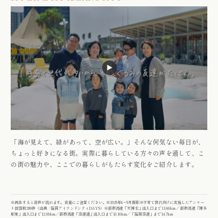
「海が見えて、緑があって、空が広い。」
そんな何気ない毎日が、
ちょっと好きになる街。
実際に暮らしている方々の声を通して、
こ
の街の魅力や、ここでの暮らしがもたらす変化をご紹介します。
※再生すると音声が流れます。音量にご注意ください。
※2025年4～5月撮影
※子育て世代向けに実施したアンケー
ト回答数289件（出典：福岡アイランドシティDAYS）
※都市高速「天神北」出入口まで11.66km／ 都市高速「博多
駅東」出入口まで12.06km／都市高速「空港通」出入口まで13.16km／「福岡空港」まで14.7km