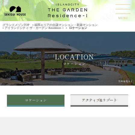
MENU
グランドメゾンTOP
福岡エリアの分譲マンション・新築マンション
アイランドシティ ザ・ガーデン Residence-Ⅰ
ロケーション
LOCATION
ロケーション
外周緑地※1
ロケーション
アクティブ&リゾート