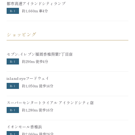
都市高速アイランドシティランプ
約1,660m 車4分
R-Ⅰ
ショッピング
セブン-イレブン福岡香椎照葉7丁目店
約290m 徒歩4分
R-Ⅰ
island eye
フードウェイ
約1,050m 徒歩14分
R-Ⅰ
スーパーセンタートライアル アイランドシティ店
約1,280m 徒歩16分
R-Ⅰ
イオンモール香椎浜
約2,060m 徒歩26分
R-Ⅰ