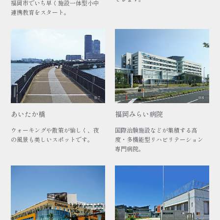
福岡市でいち早く施設一体型小中
連携教育をスタート。
※7
※8
あいたか橋
福岡みらい病院
ウォーキングや散策が愉しく、夜
国際治験施設などが集積する高
の風景も美しいスポットです。
度・多機能型リハビリテーション
専門病院。