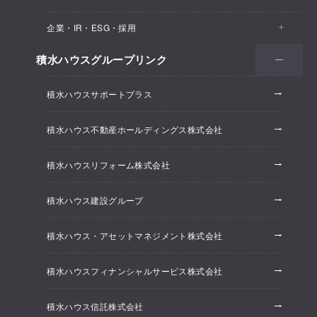
医院・クリニック
賃貸住宅（シャーメゾン）
企業・IR・ESG・採用
建築実例
保育所・教育支援施設
空き家活用
高齢者向け賃貸住宅（グランドマスト）
積水ハウスグループリンク
会社情報
オフィス系開発事業
オフィス・事務所
リフォーム
積水ハウスサポートプラス
株主・投資家情報
ホテル系開発事業
優良ストック住宅
積水ハウス不動産ホールディングス株式会社
ESG経営
大規模開発事業
不動産仲介（積水ハウス不動産グループ）
積水ハウスリフォーム株式会社
研究開発
賃貸マンション開発事業
積水ハウス建設グループ
採用情報
積水ハウス・アセットマネジメント株式会社
ニュースリリース
積水ハウスフィナンシャルサービス株式会社
積水ハウス信託株式会社