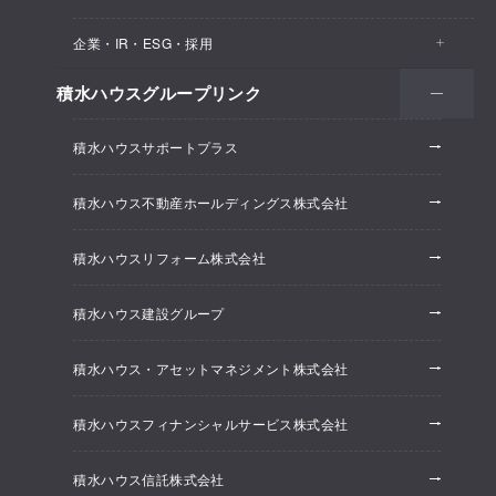
医院・クリニック
賃貸住宅（シャーメゾン）
企業・IR・ESG・採用
建築実例
保育所・教育支援施設
空き家活用
高齢者向け賃貸住宅（グランドマスト）
積水ハウスグループリンク
会社情報
オフィス系開発事業
オフィス・事務所
リフォーム
積水ハウスサポートプラス
株主・投資家情報
ホテル系開発事業
優良ストック住宅
積水ハウス不動産ホールディングス株式会社
ESG経営
大規模開発事業
不動産仲介（積水ハウス不動産グループ）
積水ハウスリフォーム株式会社
研究開発
賃貸マンション開発事業
積水ハウス建設グループ
採用情報
積水ハウス・アセットマネジメント株式会社
ニュースリリース
積水ハウスフィナンシャルサービス株式会社
積水ハウス信託株式会社