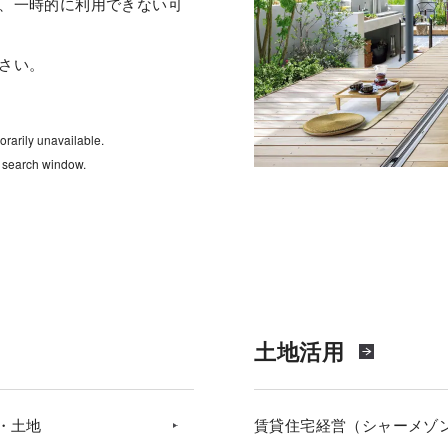
、一時的に利用できない可
さい。
rarily unavailable.
e search window.
土地活用
・土地
賃貸住宅経営（シャーメゾ