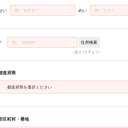
せい
めい
〒
住所検索
（最大7文字まで）
都道府県
市区町村・番地