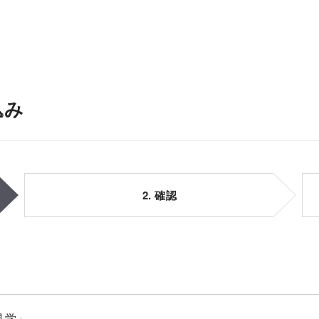
込み
2. 確認
見学」