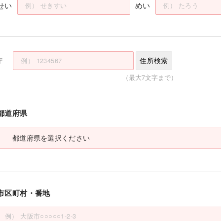
せい
めい
〒
住所検索
（最大7文字まで）
都道府県
市区町村・番地