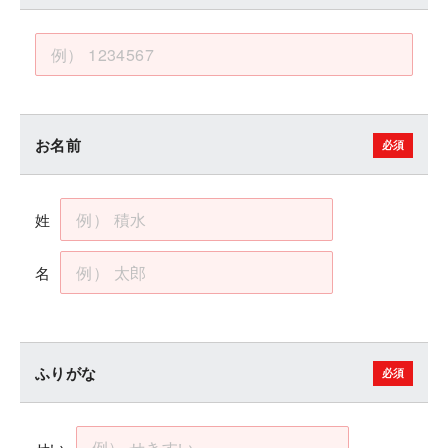
お名前
姓
名
ふりがな
せい