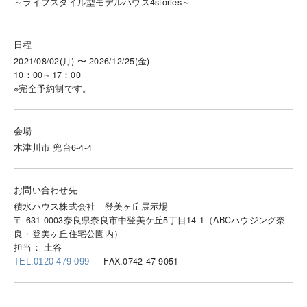
～ライフスタイル型モデルハウス4stories～
日程
2021/08/02(月) 〜 2026/12/25(金)
10：00～17：00
※完全予約制です。
会場
木津川市 兜台6-4-4
お問い合わせ先
積水ハウス株式会社 登美ヶ丘展示場
〒 631-0003奈良県奈良市中登美ケ丘5丁目14-1（ABCハウジング奈
良・登美ヶ丘住宅公園内）
担当： 土谷
FAX.0742-47-9051
TEL.0120-479-099