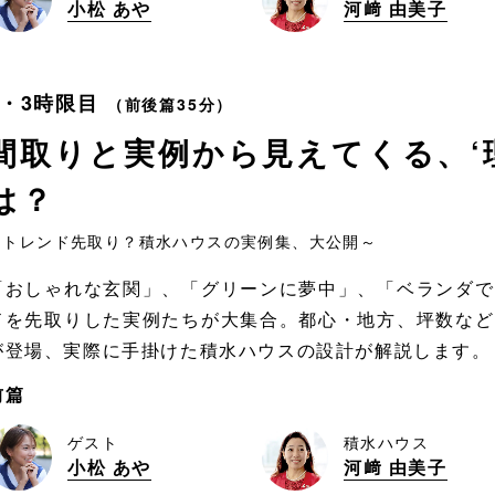
小松 あや
河﨑 由美子
2・3時限目
（前後篇35分）
間取りと実例から見えてくる、
は？
～トレンド先取り？積水ハウスの実例集、大公開～
「おしゃれな玄関」、「グリーンに夢中」、「ベランダで
ドを先取りした実例たちが大集合。都心・地方、坪数など
が登場、実際に手掛けた積水ハウスの設計が解説します。
前篇
ゲスト
積水ハウス
小松 あや
河﨑 由美子