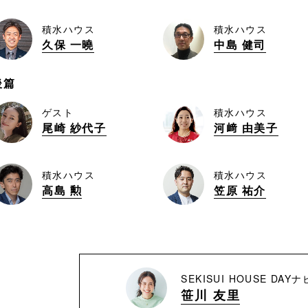
積水ハウス
積水ハウス
久保 一曉
中島 健司
後篇
ゲスト
積水ハウス
尾崎 紗代子
河﨑 由美子
積水ハウス
積水ハウス
高島 勲
笠原 祐介
SEKISUI HOUSE DA
笹川 友里