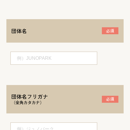
団体名
必須
団体名フリガナ
必須
（全角カタカナ）