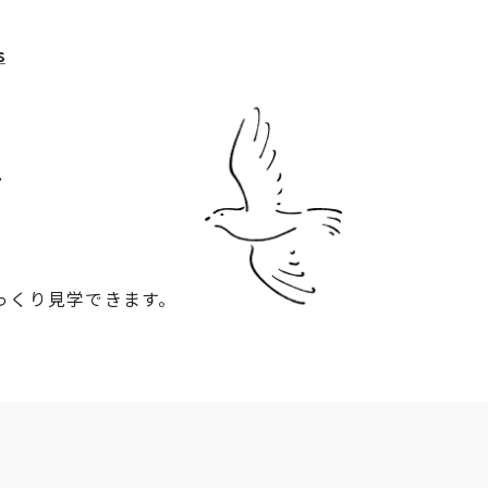
s
ス
っくり見学できます。