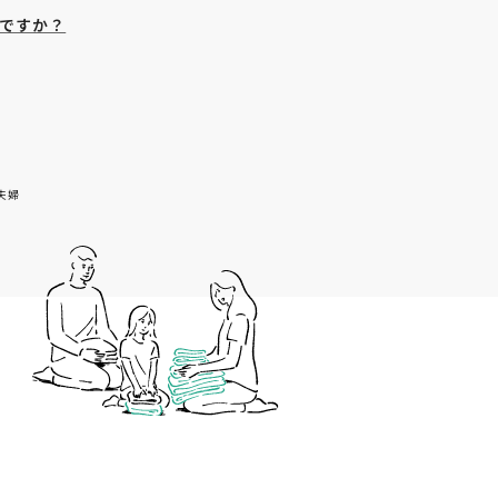
ですか？
夫婦
02
イマドキ、
アクティブシ
山本さんち。