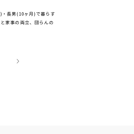
8)・長男(10ヶ月)で暮らす
定年を迎えた65歳の元公務員夫婦
児と家事の両立、団らんの
酒を楽しめる家飲みバルや書道教室
趣味も思いきり楽しめる空間のこだ