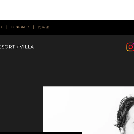
O
DESIGNER
門馬 健
ESORT / VILLA