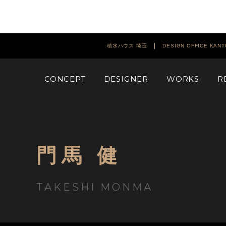
積水ハウス 埼玉
DESIGN OFFICE KANT
CONCEPT
DESIGNER
WORKS
R
門馬 健
TAKESHI MONMA