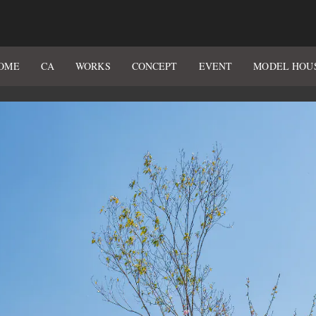
OME
CA
WORKS
CONCEPT
EVENT
MODEL HOU