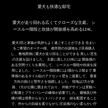
愛犬も快適な邸宅
愛犬が走り回れる広くてクローズな主庭。
シ
ースルー階段と吹抜が開放感を高めるLDK。
愛犬2匹と家族が気持ちよく過ごすことができる
住まい
をご希望のオーナー様。
都市部の分譲地を２区画購入
し、
敷地西側に愛犬が走り回ることができる
美しい芝生
の主庭を設けました。
主庭に面したLDKには
開放感の
ある空間づくりを重視して、
シースルー階段や吹抜を採
用しました。
シースルー階段横には1階から２階まで
重
厚感のあるタイル貼のアクセント壁をご提案して、
垂直
方向の抜けと堅牢さを強調しました。
現地は2方が道
路、1方が公園に囲まれており、
外観デザインは景観へ
の配慮とプライバシーの確保が必要でした。
建物及び外
構の塀は境界からセットバックさせ、
緑を配置すること
で、外からの目線を遮りながら
圧迫感のない柔らかい佇